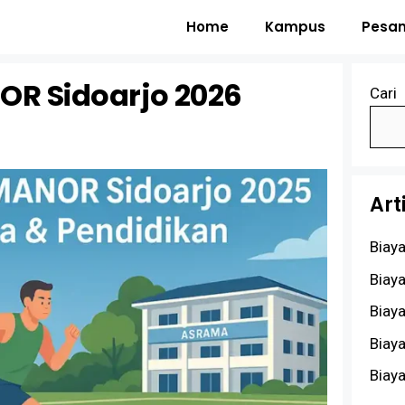
Home
Kampus
Pesan
R Sidoarjo 2026
Cari
Art
Biay
Biay
Biay
Biay
Biay