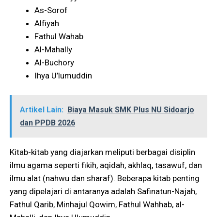
As-Sorof
Alfiyah
Fathul Wahab
Al-Mahally
Al-Buchory
Ihya U’lumuddin
Artikel Lain:
Biaya Masuk SMK Plus NU Sidoarjo
dan PPDB 2026
Kitab-kitab yang diajarkan meliputi berbagai disiplin
ilmu agama seperti fikih, aqidah, akhlaq, tasawuf, dan
ilmu alat (nahwu dan sharaf). Beberapa kitab penting
yang dipelajari di antaranya adalah Safinatun-Najah,
Fathul Qarib, Minhajul Qowim, Fathul Wahhab, al-